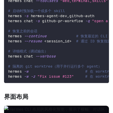
hermes chat 
--toolsets
"web,terminal,skills"
# 启动时预加载一个或多个 skill
hermes 
-s
 hermes-agent-dev,github-auth
hermes chat 
-s
 github-pr-workflow 
-q
"open a d
# 恢复之前的会话
hermes 
--continue
# 恢复最近的 CLI 
hermes 
--resume
<
session_id
>
# 通过 ID 恢复指定
# 详细模式（调试输出）
hermes chat 
--verbose
# 隔离的 git worktree（用于并行运行多个 agent）
hermes 
-w
# 在 workt
hermes 
-w
-z
"Fix issue #123"
# 在 workt
界面布局