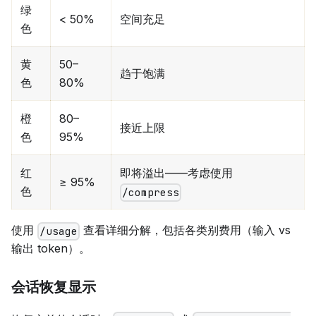
绿
< 50%
空间充足
色
黄
50–
趋于饱满
色
80%
橙
80–
接近上限
色
95%
红
即将溢出——考虑使用
≥ 95%
色
/compress
使用
查看详细分解，包括各类别费用（输入 vs
/usage
输出 token）。
会话恢复显示