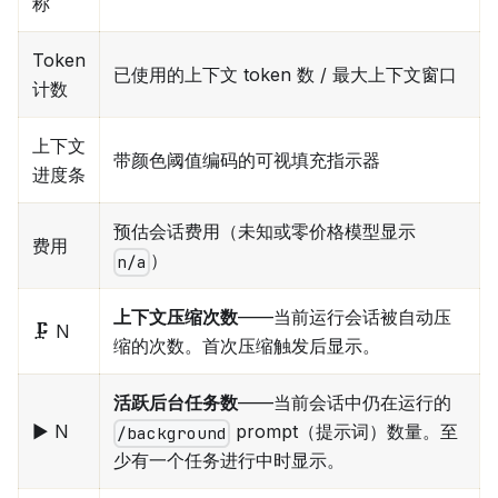
称
Token
已使用的上下文 token 数 / 最大上下文窗口
计数
上下文
带颜色阈值编码的可视填充指示器
进度条
预估会话费用（未知或零价格模型显示
费用
）
n/a
上下文压缩次数
——当前运行会话被自动压
🗜️ N
缩的次数。首次压缩触发后显示。
活跃后台任务数
——当前会话中仍在运行的
▶ N
prompt（提示词）数量。至
/background
少有一个任务进行中时显示。