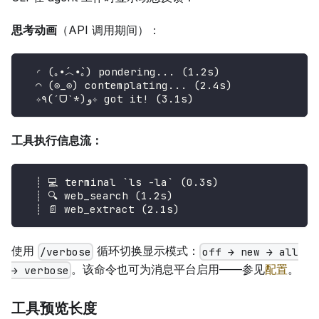
思考动画
（API 调用期间）：
  ◜ (｡•́︿•̀｡) pondering... (1.2s)
  ◠ (⊙_⊙) contemplating... (2.4s)
  ✧٩(ˊᗜˋ*)و✧ got it! (3.1s)
工具执行信息流：
  ┊ 💻 terminal `ls -la` (0.3s)
  ┊ 🔍 web_search (1.2s)
  ┊ 📄 web_extract (2.1s)
使用
循环切换显示模式：
/verbose
off → new → all
。该命令也可为消息平台启用——参见
配置
。
→ verbose
工具预览长度