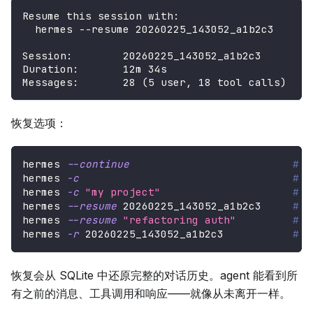
Resume this session with:
  hermes --resume 20260225_143052_a1b2c3
Session:        20260225_143052_a1b2c3
Duration:       12m 34s
Messages:       28 (5 user, 18 tool calls)
恢复选项：
hermes 
--continue
# 
hermes 
-c
# 
hermes 
-c
"my project"
# 
hermes 
--resume
 20260225_143052_a1b2c3     
# 
hermes 
--resume
"refactoring auth"
# 
hermes 
-r
 20260225_143052_a1b2c3           
# 
恢复会从 SQLite 中还原完整的对话历史。agent 能看到所
有之前的消息、工具调用和响应——就像从未离开一样。