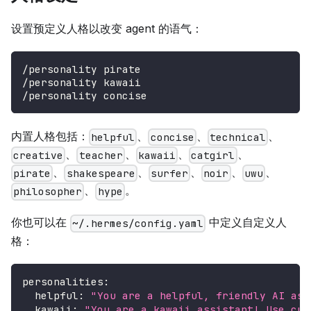
设置预定义人格以改变 agent 的语气：
/personality pirate
/personality kawaii
/personality concise
内置人格包括：
、
、
、
helpful
concise
technical
、
、
、
、
creative
teacher
kawaii
catgirl
、
、
、
、
、
pirate
shakespeare
surfer
noir
uwu
、
。
philosopher
hype
你也可以在
中定义自定义人
~/.hermes/config.yaml
格：
personalities
:
helpful
:
"You are a helpful, friendly AI ass
kawaii
:
"You are a kawaii assistant! Use cut