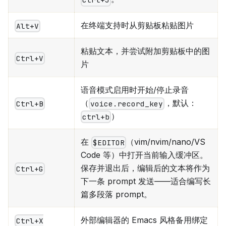
在终端支持时从剪贴板粘贴图片
Alt+V
粘贴文本，并尝试附加剪贴板中的图
Ctrl+V
片
语音模式启用时开始/停止录音
（
，默认：
Ctrl+B
voice.record_key
）
ctrl+b
在
（vim/nvim/nano/VS
$EDITOR
Code 等）中打开当前输入缓冲区。
保存并退出后，编辑后的文本将作为
Ctrl+G
下一条 prompt 发送——适合编写长
篇多段落 prompt。
外部编辑器的 Emacs 风格备用绑定
Ctrl+X