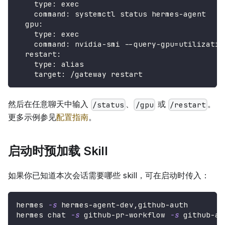
type
:
 exec
command
:
 systemctl status hermes
-
agent
gpu
:
type
:
 exec
command
:
 nvidia
-
smi 
-
-
query
-
gpu=utilizatio
restart
:
type
:
 alias
target
:
 /gateway restart
然后在任意聊天中输入
、
或
。
/status
/gpu
/restart
更多示例参见
配置指南
。
启动时预加载 Skill
如果你已知道本次会话需要哪些 skill，可在启动时传入：
hermes 
-s
 hermes-agent-dev,github-auth
hermes chat 
-s
 github-pr-workflow 
-s
 github-au