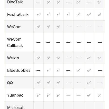
DingTalk
—
✅
✅
—
✅
—
✅
Feishu/Lark
✅
✅
✅
✅
✅
✅
✅
WeCom
✅
✅
✅
—
—
—
—
WeCom
—
—
—
—
—
—
—
Callback
Weixin
✅
✅
✅
—
—
✅
✅
BlueBubbles
—
✅
✅
—
✅
✅
—
QQ
✅
✅
✅
—
—
✅
—
Yuanbao
✅
✅
✅
—
—
✅
✅
Microsoft