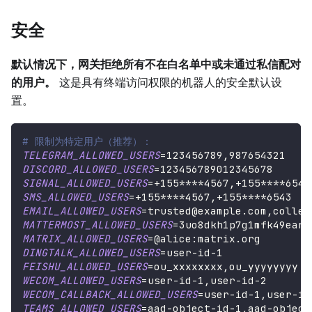
安全
默认情况下，网关拒绝所有不在白名单中或未通过私信配对
的用户。
这是具有终端访问权限的机器人的安全默认设
置。
# 限制为特定用户（推荐）：
TELEGRAM_ALLOWED_USERS
=
123456789,987654321
DISCORD_ALLOWED_USERS
=
123456789012345678
SIGNAL_ALLOWED_USERS
=
+155****4567,+155****6543
SMS_ALLOWED_USERS
=
+155****4567,+155****6543
EMAIL_ALLOWED_USERS
=
trusted@example.com,collea
MATTERMOST_ALLOWED_USERS
=
3uo8dkh1p7g1mfk49ear5
MATRIX_ALLOWED_USERS
=
@alice:matrix.org
DINGTALK_ALLOWED_USERS
=
user-id-1
FEISHU_ALLOWED_USERS
=
ou_xxxxxxxx,ou_yyyyyyyy
WECOM_ALLOWED_USERS
=
user-id-1,user-id-2
WECOM_CALLBACK_ALLOWED_USERS
=
user-id-1,user-id
TEAMS_ALLOWED_USERS
=
aad-object-id-1,aad-object