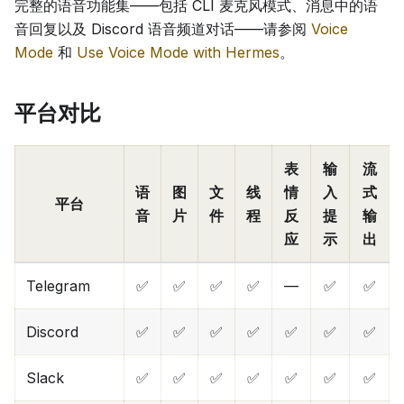
完整的语音功能集——包括 CLI 麦克风模式、消息中的语
音回复以及 Discord 语音频道对话——请参阅
Voice
Mode
和
Use Voice Mode with Hermes
。
平台对比
表
输
流
语
图
文
线
情
入
式
平台
音
片
件
程
反
提
输
应
示
出
Telegram
✅
✅
✅
✅
—
✅
✅
Discord
✅
✅
✅
✅
✅
✅
✅
Slack
✅
✅
✅
✅
✅
✅
✅