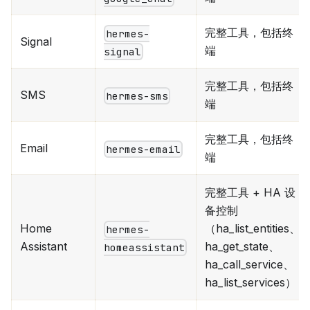
完整工具，包括终
hermes-
Signal
端
signal
完整工具，包括终
SMS
hermes-sms
端
完整工具，包括终
Email
hermes-email
端
完整工具 + HA 设
备控制
Home
（ha_list_entities、
hermes-
Assistant
ha_get_state、
homeassistant
ha_call_service、
ha_list_services）