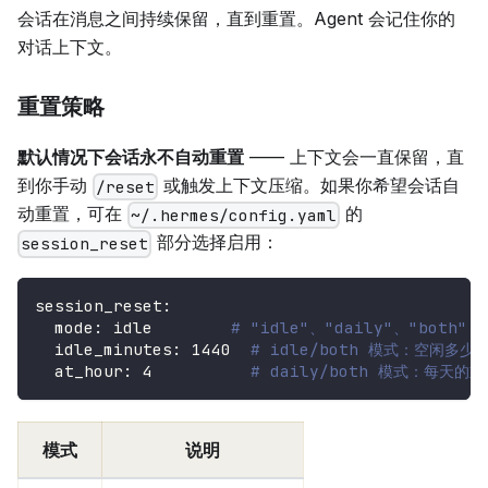
会话在消息之间持续保留，直到重置。Agent 会记住你的
对话上下文。
重置策略
默认情况下会话永不自动重置
—— 上下文会一直保留，直
到你手动
或触发上下文压缩。如果你希望会话自
/reset
动重置，可在
的
~/.hermes/config.yaml
部分选择启用：
session_reset
session_reset
:
mode
:
 idle        
# "idle"、"daily"、"both"
idle_minutes
:
1440
# idle/both 模式：空闲多
at_hour
:
4
# daily/both 模式：每天
模式
说明