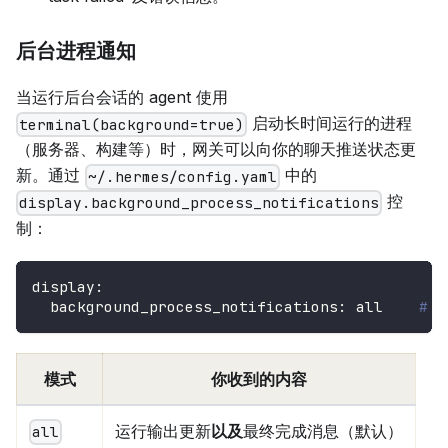
后台进程通知
当运行后台会话的 agent 使用
启动长时间运行的进程
terminal(background=true)
（服务器、构建等）时，网关可以向你的聊天推送状态更
新。通过
中的
~/.hermes/config.yaml
控
display.background_process_notifications
制：
display
:
background_process_notifications
:
 all    
# a
模式
你收到的内容
运行输出更新
以及
最终完成消息（默认）
all