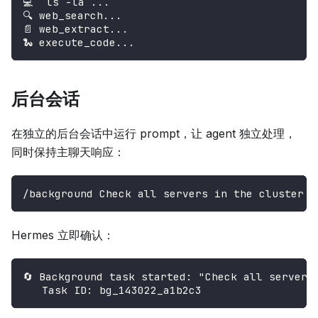
💻 `ls -la`...
🔍 web_search...
📄 web_extract...
🐍 execute_code...
后台会话
在独立的后台会话中运行 prompt，让 agent 独立处理，
同时保持主聊天响应：
/background Check all servers in the cluster a
Hermes 立即确认：
🔄 Background task started: "Check all servers
   Task ID: bg_143022_a1b2c3