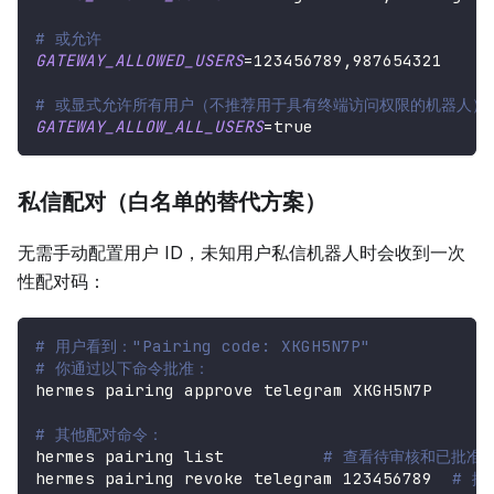
# 或允许
GATEWAY_ALLOWED_USERS
=
123456789,987654321
# 或显式允许所有用户（不推荐用于具有终端访问权限的机器人）
GATEWAY_ALLOW_ALL_USERS
=
true
私信配对（白名单的替代方案）
无需手动配置用户 ID，未知用户私信机器人时会收到一次
性配对码：
# 用户看到："Pairing code: XKGH5N7P"
# 你通过以下命令批准：
hermes pairing approve telegram XKGH5N7P
# 其他配对命令：
hermes pairing list          
# 查看待审核和已批准
hermes pairing revoke telegram 
123456789
# 