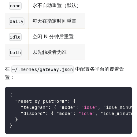
永不自动重置（默认）
none
每天在指定时间重置
daily
空闲 N 分钟后重置
idle
以先触发者为准
both
在
中配置各平台的覆盖设
~/.hermes/gateway.json
置：
{
"reset_by_platform"
:
{
"telegram"
:
{
"mode"
:
"idle"
,
"idle_minute
"discord"
:
{
"mode"
:
"idle"
,
"idle_minutes
}
}