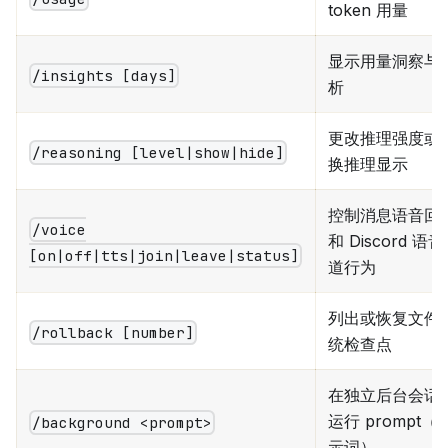
token 用量
显示用量洞察与
/insights [days]
析
更改推理强度或
/reasoning [level|show|hide]
换推理显示
控制消息语音回
/voice
和 Discord 语
[on|off|tts|join|leave|status]
道行为
列出或恢复文件
/rollback [number]
统检查点
在独立后台会话
运行 prompt（
/background <prompt>
示词）