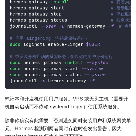
hermes gateway 
install
# 安装为用
hermes gateway start                 
# 启动服务
hermes gateway stop                  
# 停止服务
hermes gateway status                
# 检查状态
journalctl 
--user
-u
 hermes-gateway 
-f
# 查看
# 启用 lingering（注销后保持运行）
sudo
 loginctl enable-linger 
$USER
# 或安装开机启动的系统服务，仍以你的用户身份运行
sudo
 hermes gateway 
install
--system
sudo
 hermes gateway start 
--system
sudo
 hermes gateway status 
--system
journalctl 
-u
 hermes-gateway 
-f
笔记本和开发机使用用户服务。VPS 或无头主机（需要开
机自动启动而不依赖 systemd linger）使用系统服务。
除非你确实有此需要，否则避免同时安装用户和系统网关单
元。Hermes 检测到两者同时存在时会发出警告，因为