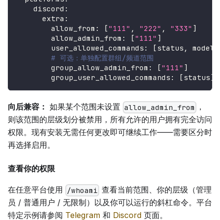
discord
:
extra
:
allow_from
:
[
"111"
,
"222"
,
"333"
]
allow_admin_from
:
[
"111"
]
user_allowed_commands
:
[
status
,
 model
]
# 可选：单独配置群组/频道范围
group_allow_admin_from
:
[
"111"
]
group_user_allowed_commands
:
[
status
]
向后兼容：
如果某个范围未设置
，
allow_admin_from
则该范围的层级划分被禁用，所有允许的用户拥有完全访问
权限。现有安装无需任何更改即可继续工作——需要区分时
再选择启用。
查看你的权限
在任意平台使用
查看当前范围、你的层级（管理
/whoami
员 / 普通用户 / 无限制）以及你可以运行的斜杠命令。平台
特定示例请参阅
Telegram
和
Discord
页面。