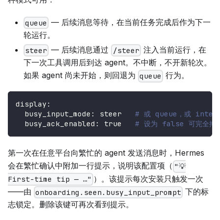
— 后续消息等待，在当前任务完成后作为下一
queue
轮运行。
— 后续消息通过
注入当前运行，在
steer
/steer
下一次工具调用后到达 agent。不中断，不开新轮次。
如果 agent 尚未开始，则回退为
行为。
queue
display
:
busy_input_mode
:
 steer   
# 或 queue，或 inte
busy_ack_enabled
:
true
# 设为 false 可完全抑
第一次在任意平台向繁忙的 agent 发送消息时，Hermes
会在繁忙确认中附加一行提示，说明该配置项（
"💡
）。该提示每次安装只触发一次
First-time tip — …"
——由
下的标
onboarding.seen.busy_input_prompt
志锁定。删除该键可再次看到提示。