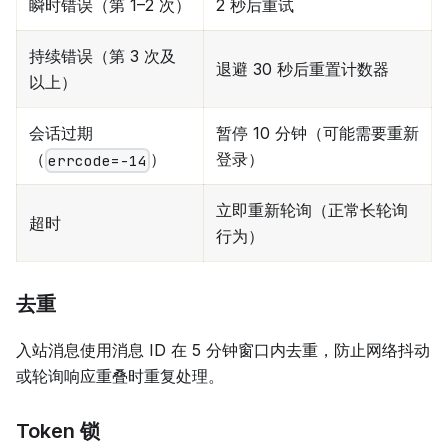
瞬时错误（第 1–2 次）
2 秒后重试
持续错误（第 3 次及
退避 30 秒后重置计数器
以上）
会话过期
暂停 10 分钟（可能需要重新
（
）
登录）
errcode=-14
立即重新轮询（正常长轮询
超时
行为）
去重
入站消息使用消息 ID 在 5 分钟窗口内去重，防止网络抖动
或轮询响应重叠时重复处理。
Token 锁