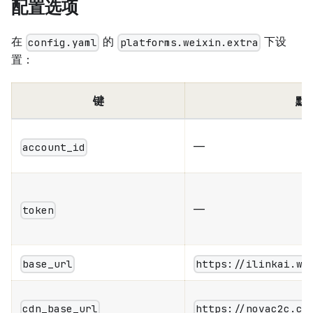
配置选项
在
的
下设
config.yaml
platforms.weixin.extra
置：
键
默
—
account_id
—
token
base_url
https://ilinkai.we
cdn_base_url
https://novac2c.cd