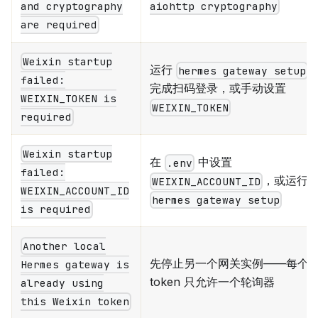
aiohttp cryptography
and cryptography
are required
Weixin startup
运行
hermes gateway setup
failed:
完成扫码登录，或手动设置
WEIXIN_TOKEN is
WEIXIN_TOKEN
required
Weixin startup
在
中设置
.env
failed:
，或运行
WEIXIN_ACCOUNT_ID
WEIXIN_ACCOUNT_ID
hermes gateway setup
is required
Another local
先停止另一个网关实例——每个
Hermes gateway is
token 只允许一个轮询器
already using
this Weixin token