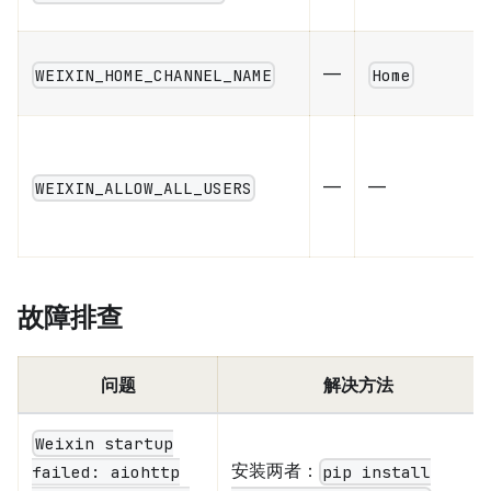
—
WEIXIN_HOME_CHANNEL_NAME
Home
—
—
WEIXIN_ALLOW_ALL_USERS
故障排查
问题
解决方法
Weixin startup
安装两者：
pip install
failed: aiohttp