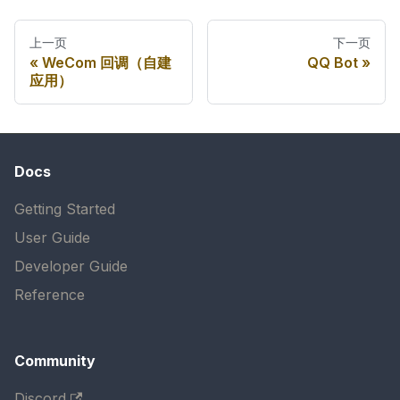
上一页
下一页
WeCom 回调（自建
QQ Bot
应用）
Docs
Getting Started
User Guide
Developer Guide
Reference
Community
Discord