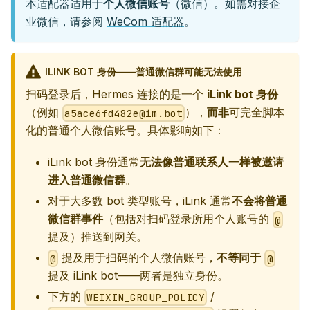
本适配器适用于
个人微信账号
（微信）。如需对接企
业微信，请参阅
WeCom 适配器
。
ILINK BOT 身份——普通微信群可能无法使用
扫码登录后，Hermes 连接的是一个
iLink bot 身份
（例如
），
而非
可完全脚本
a5ace6fd482e@im.bot
化的普通个人微信账号。具体影响如下：
iLink bot 身份通常
无法像普通联系人一样被邀请
进入普通微信群
。
对于大多数 bot 类型账号，iLink 通常
不会将普通
微信群事件
（包括对扫码登录所用个人账号的
@
提及）推送到网关。
提及用于扫码的个人微信账号，
不等同于
@
@
提及 iLink bot——两者是独立身份。
下方的
/
WEIXIN_GROUP_POLICY